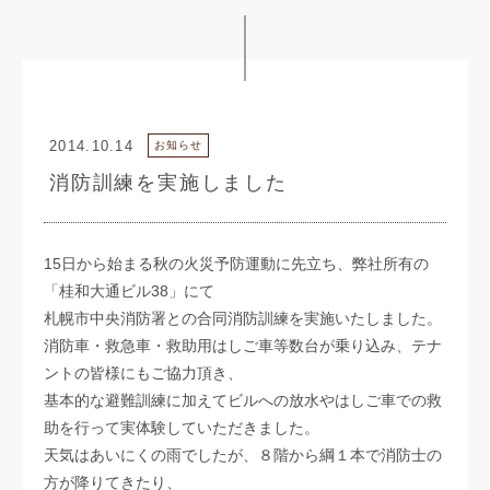
2014.10.14
お知らせ
消防訓練を実施しました
15日から始まる秋の火災予防運動に先立ち、弊社所有の
「桂和大通ビル38」にて
札幌市中央消防署との合同消防訓練を実施いたしました。
消防車・救急車・救助用はしご車等数台が乗り込み、テナ
ントの皆様にもご協力頂き、
基本的な避難訓練に加えてビルへの放水やはしご車での救
助を行って実体験していただきました。
天気はあいにくの雨でしたが、８階から綱１本で消防士の
方が降りてきたり、