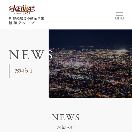
札幌の総合不動産企業
桂 和 グ ル ー プ
N
E
W
S
お知らせ
NEWS
お知らせ