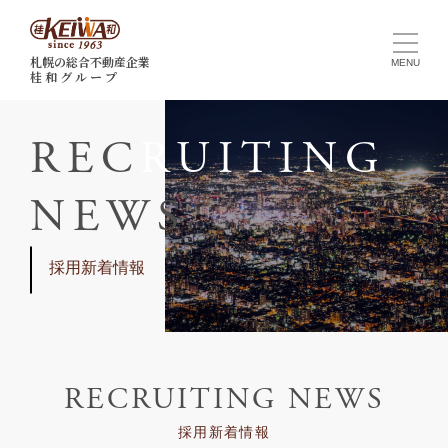
札幌の総合不動産企業
桂 和 グ ル ー プ
R
E
C
R
U
I
T
I
N
G
N
E
W
S
採用新着情報
RECRUITING NEWS
採用新着情報