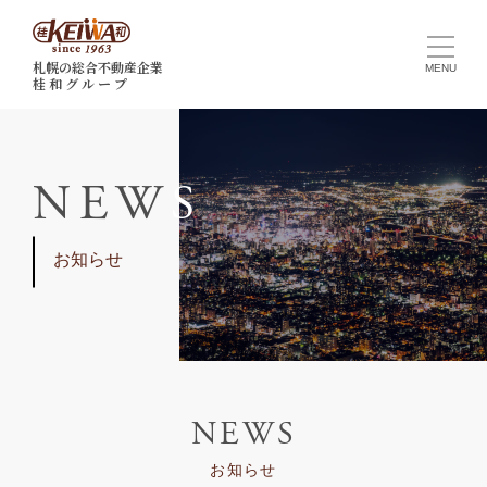
札幌の総合不動産企業
桂 和 グ ル ー プ
N
E
W
S
お知らせ
NEWS
お知らせ