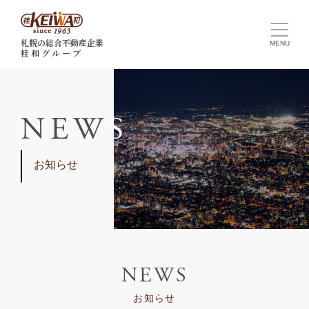
札幌の総合不動産企業
桂 和 グ ル ー プ
N
E
W
S
お知らせ
NEWS
お知らせ