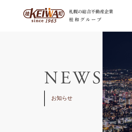
札幌の総合不動産企業
桂 和 グ ル ー プ
N
E
W
S
お知らせ